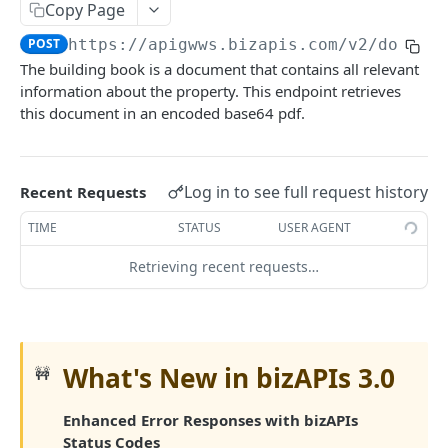
Copy Page
AT-Interações (Autoridade Tributária -
POST
POST
https://apigwws.bizapis.com/v2/docume
Interações)
The building book is a document that contains all relevant
AT-IRC (Autoridade Tributária-Imposto Sobre o
POST
information about the property. This endpoint retrieves
Rendimento)
this document in an encoded base64 pdf.
AT-IVA- SA (Autoridade Tributária-IVA Situação
POST
Atual)
Log in to see full request history
Recent Requests
AT-IVA-Enquadramento (Autoridade Tributária
POST
Enquadramento do IVA)
TIME
STATUS
USER AGENT
AT-IVA-DP (Autoridade Tributária IVA
POST
Retrieving recent requests…
Declarações Periódicas)
AT-PAYREF-IMI (Autoridade Tributária
POST
Referencia de Pagamento IMI)
What's New in bizAPIs 3.0
🚧
AT-PAYREF-IRC (Autoridade Tributária
POST
Referencia de Pagamento IRC)
Enhanced Error Responses with bizAPIs
AT-PAYREF-IRS (Autoridade Tributária
Status Codes
POST