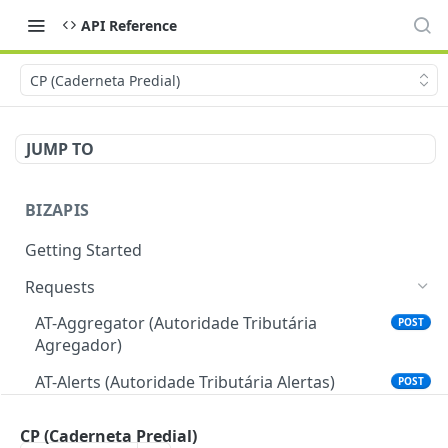
API Reference
CP (Caderneta Predial)
JUMP TO
BIZAPIS
Getting Started
Requests
AT-Aggregator (Autoridade Tributária
POST
Agregador)
AT-Alerts (Autoridade Tributária Alertas)
POST
AT-Divida (Autoridade Tributária Dívida/Não
POST
CP (Caderneta Predial)
Dívida